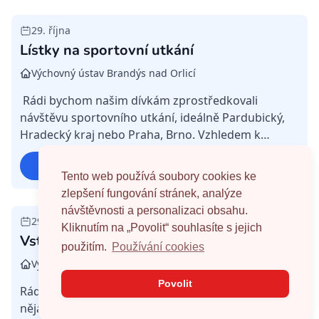
29. října
Splněná
Lístky na sportovní utkání
Výchovný ústav Brandýs nad Orlicí
Rádi bychom našim dívkám zprostředkovali
návštěvu sportovního utkání, ideálně Pardubický,
Hradecký kraj nebo Praha, Brno. Vzhledem k
vozovému parku je ideální počet lístků 5 nebo 5+5
Zobrazit detail
nebo 9 nebo 9+5...
Tento web používá soubory cookies ke
zlepšení fungování stránek, analýze
návštěvnosti a personalizaci obsahu.
29. října
Splněná
Kliknutím na „Povolit“ souhlasíte s jejich
Vstupenky do divadla, do kina
použitím.
Používání cookies
Výchovný ústav Brandýs nad Orlicí
Povolit
Rádi bychom našim dívkám zprostředkovali
nějakou návštěvu divadla nebo kina, ideálně