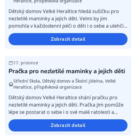
Heraltice, příspěvková organizace
Dětský domov Velké Heraltice hledá sušičku pro
nezletilé maminky a jejich děti. Velmi by jim
pomohla v každodenní péči o děti i o sebe a ulehčila
běžné fungování domácnosti. Stávající sušička už
Zobrazit detail
bohuž...
17. prosince
Splněná
Pračka pro nezletilé maminky a jejich děti
Střední škola, Dětský domov a Školní jídelna, Velké
Heraltice, příspěvková organizace
Dětský domov Velké Heraltice shání pračku pro
nezletilé maminky a jejich děti. Pračka jim pomůže
lépe se postarat o sebe i o své malé ratolesti a
zvládat každodenní péči. Ta stávající už bohužel
Zobrazit detail
doslo...