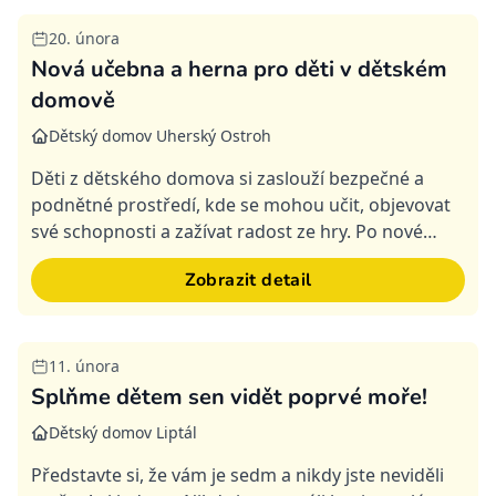
20. února
Splněná
Nová učebna a herna pro děti v dětském
domově
Dětský domov Uherský Ostroh
Děti z dětského domova si zaslouží bezpečné a
podnětné prostředí, kde se mohou učit, objevovat
své schopnosti a zažívat radost ze hry. Po nové
rekonstrukci nemáme dostatečně vybavenou
Zobrazit detail
učebnu ani hernu...
11. února
Splněná
Splňme dětem sen vidět poprvé moře!
Dětský domov Liptál
Představte si, že vám je sedm a nikdy jste neviděli