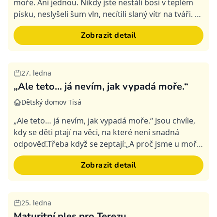
moře. Ani jednou. Nikdy jste nestáli bosi v teplém
písku, neslyšeli šum vln, necítili slaný vítr na tváři. A
přesto sníte o tom, že se to jednou sta...
Zobrazit detail
27. ledna
Splněná
„Ale teto… já nevím, jak vypadá moře.“
Dětský domov Tisá
„Ale teto… já nevím, jak vypadá moře.“ Jsou chvíle,
kdy se děti ptají na věci, na které není snadná
odpověď.Třeba když se zeptají:„A proč jsme u moře
ještě nikdy nebyli my?“V Dětském domově Tisá
Zobrazit detail
vyrůs...
25. ledna
Splněná
Maturitní ples pro Terezu