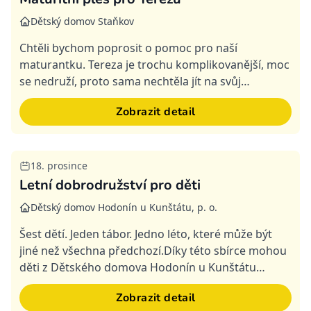
Dětský domov Staňkov
Chtěli bychom poprosit o pomoc pro naší
maturantku. Tereza je trochu komplikovanější, moc
se nedruží, proto sama nechtěla jít na svůj
maturitní ples. Ale Tereza se pomalu učí být
Zobrazit detail
součástí komunity a n...
18. prosince
Splněná
Letní dobrodružství pro děti
Dětský domov Hodonín u Kunštátu, p. o.
Šest dětí. Jeden tábor. Jedno léto, které může být
jiné než všechna předchozí.Díky této sbírce mohou
děti z Dětského domova Hodonín u Kunštátu
vyrazit na letní tábor. Do přírody, mezi ostatní děti,
Zobrazit detail
k...