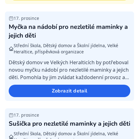
17. prosince
Splněná
Myčka na nádobí pro nezletilé maminky a
jejich děti
Střední škola, Dětský domov a Školní jídelna, Velké
Heraltice, příspěvková organizace
Dětský domov ve Velkých Heralticích by potřeboval
novou myčku nádobí pro nezletilé maminky a jejich
děti. Pomohla by jim zvládat každodenní provoz a
péči o domácnost o něco snáz. Ta původní už
Zobrazit detail
bohužel...
17. prosince
Splněná
Sušička pro nezletilé maminky a jejich děti
Střední škola, Dětský domov a Školní jídelna, Velké