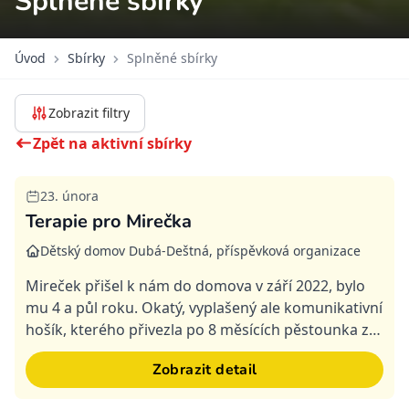
Splněné sbírky
Úvod
Sbírky
Splněné sbírky
Zobrazit filtry
Zpět na aktivní sbírky
23. února
Splněná
Terapie pro Mirečka
Dětský domov Dubá-Deštná, příspěvková organizace
Mireček přišel k nám do domova v září 2022, bylo
mu 4 a půl roku. Okatý, vyplašený ale komunikativní
hošík, kterého přivezla po 8 měsících pěstounka z
pěstounské péče do dětského domova. Mireček si
Zobrazit detail
je...