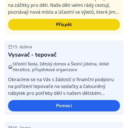
na zážitky pro děti. Naše děti velmi rády cestují,
poznávají nová místa a účastní se výletů, které jim
přinášejí radost, nové zkušenosti i cenné společn...
Přispět
15. dubna
Vysavač - tepovač
Střední škola, Dětský domov a Školní jídelna, Velké
Heraltice, příspěvková organizace
Obracíme se na Vás s žádostí o finanční podporu
na pořízení tepovače na sedačky a čalouněný
nábytek pro potřeby dětí v našem dětském
domově. V našem zařízení se každodenně staráme
Pomoci
o děti, kterým se sn...
15. února