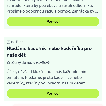
zahradu, která by potřebovala zásah odborníka.
Prosíme o odbornou radu a pomoc. Zahrádka by si
určitě zasloužila novou výsadbu a členění, aby se v
Pomoci
ní naše děti cíti...
10. října
Hledáme kadeřnici nebo kadeřníka pro
naše děti
Dětský domov v Havířově
Účesy děvčat i kluků jsou u nás každodenním
tématem. Hledáme, proto kadeřnice nebo
kadeřníky, kteří by byli ochotni našim dětem
"vykouzlit" z vlasů jejich vysněné účesy. Děkujeme
Pomoci
za Vaši pomoc.