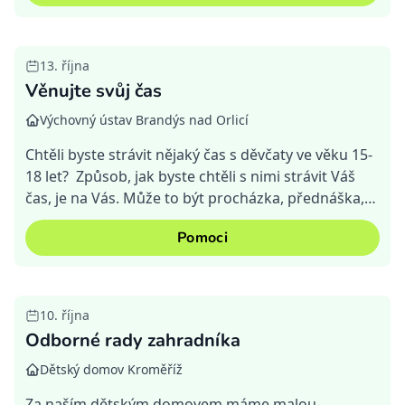
13. října
Věnujte svůj čas
Výchovný ústav Brandýs nad Orlicí
Chtěli byste strávit nějaký čas s děvčaty ve věku 15-
18 let? Způsob, jak byste chtěli s nimi strávit Váš
čas, je na Vás. Může to být procházka, přednáška,
workshop, sportovní program apod.. Vnímáme,...
Pomoci
10. října
Odborné rady zahradníka
Dětský domov Kroměříž
Za naším dětským domovem máme malou