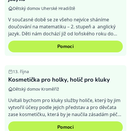
Dětský domov Uherské Hradiště
V současné době se ze všeho nejvíce sháníme
doučování na matematiku – 2. stupeň a anglický
jazyk. Děti nám dochází již od loňského roku do
jazykových škol, ale nyní máme hodně nových a
Pomoci
náročnějších d...
13. října
Kosmetička pro holky, holič pro kluky
Dětský domov Kroměříž
Uvítali bychom pro kluky služby holiče, který by jim
vytvořil účesy podle jejich představ a pro děvčata
zase kosmetičku, která by je naučila zásadám péče
o pleť a líčení. Děkujeme za pomoc.
Pomoci