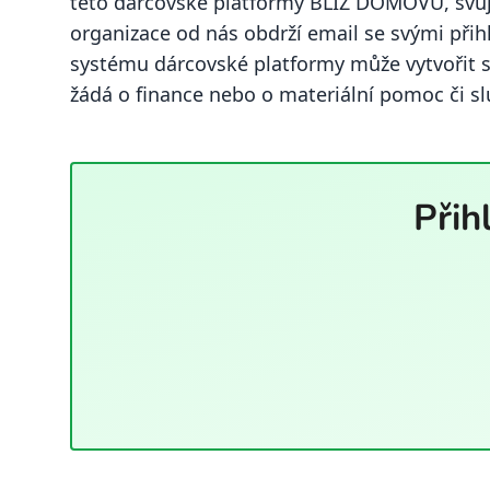
této dárcovské platformy BLÍŽ DOMOVU, svůj p
organizace od nás obdrží email se svými přih
systému dárcovské platformy může vytvořit svo
žádá o finance nebo o materiální pomoc či sl
Přih