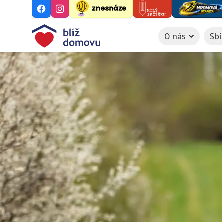
O nás
Sbí