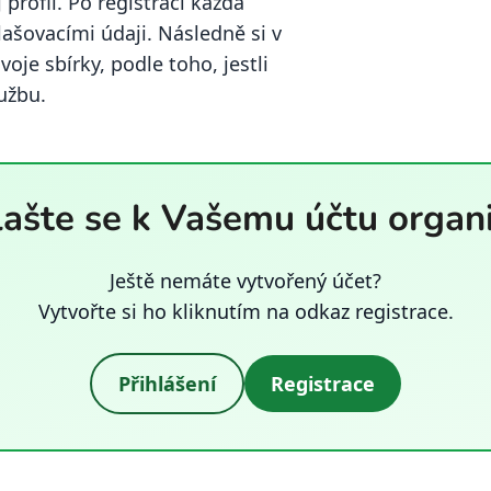
rofil. Po registraci každá
lašovacími údaji. Následně si v
je sbírky, podle toho, jestli
užbu.
lašte se k Vašemu účtu organ
Ještě nemáte vytvořený účet?
Vytvořte si ho kliknutím na odkaz registrace.
Přihlášení
Registrace