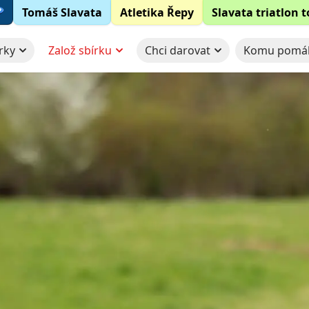
Tomáš Slavata
Atletika Řepy
Slavata triatlon 
rky
Založ sbírku
Chci darovat
Komu pomá