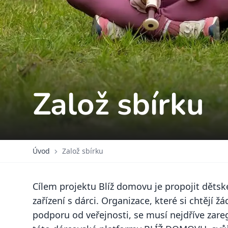
Založ sbírku
Úvod
Založ sbírku
Cílem projektu Blíž domovu je propojit dětsk
zařízení s dárci. Organizace, které si chtějí žá
podporu od veřejnosti, se musí nejdříve zareg