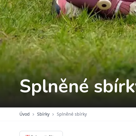
Splněné sbírk
Úvod
Sbírky
Splněné sbírky