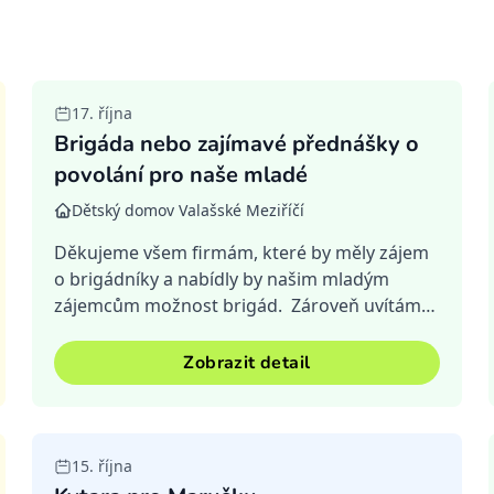
Ukončená
17. října
Brigáda nebo zajímavé přednášky o
povolání pro naše mladé
Dětský domov Valašské Meziříčí
Děkujeme všem firmám, které by měly zájem
o brigádníky a nabídly by našim mladým
zájemcům možnost brigád. Zároveň uvítáme
dobrovolníky z různých firem, kteří by chtěli
udělat u nás v domově prezentac...
Zobrazit detail
Splněná
15. října