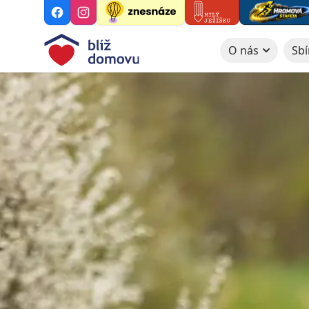
O nás
Sbí