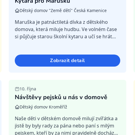
Kytara pro Marušku
Dětský domov "Země dětí" Česká Kamenice
Maruška je patnáctiletá dívka z dětského
domova, která miluje hudbu. Ve volném čase
si půjčuje starou školní kytaru a učí se hrát
podle videí a sluchu. Hudba jí pomáhá zvládat
těžké chvíle a dodává jí...
Zobrazit detail
Ukončená
10. října
Návštěvy pejsků u nás v domově
Dětský domov Kroměříž
Naše děti v dětském domově milují zvířátka a
jistě by byly rady za pána nebo paní s milým
pejskem, kteří by za nimi pravidelně docházeli