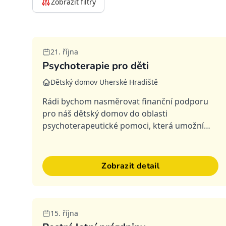
Zobrazit filtry
Splněná
21. října
Psychoterapie pro děti
Dětský domov Uherské Hradiště
Rádi bychom nasměrovat finanční podporu
pro náš dětský domov do oblasti
psychoterapeutické pomoci, která umožní
oslovit větší počet dětí. Vámi poskytnutá
podpora má pro naše děti mimořádnou
hodnotu –...
Zobrazit detail
Splněná
15. října