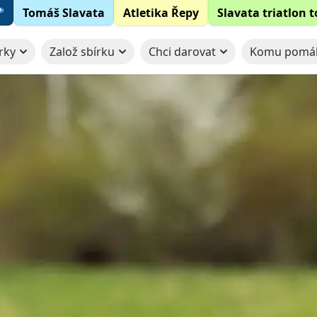
Tomáš Slavata
Atletika Řepy
Slavata triatlon 
rky
Založ sbírku
Chci darovat
Komu pomá