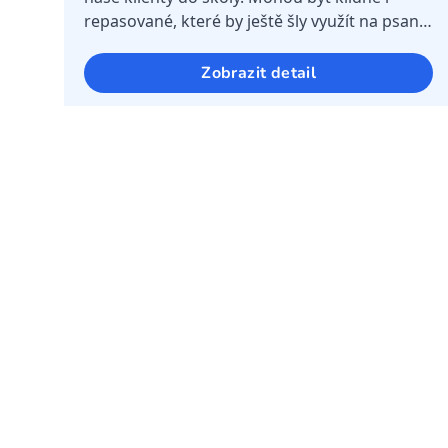
repasované, které by ještě šly využít na psaní
seminárních prací a jiných věcí do škol.
Budeme rádi za nabídku nějaká...
Zobrazit detail
Splněná
26. září
Záhony pro pěstování vlastního
ovoce a zeleniny
Dětský domov Klubíčko
Na obou pracovištích DD Klubíčko - tedy
Náměšť nad Oslavou i Hrotovice máme
rozlehlé zahrady, které využíváme k
sportování, relaxaci, ale i zahradničení.
Dřevěné vyvýšené záhony, které máme téměř
Zobrazit detail
15 l...