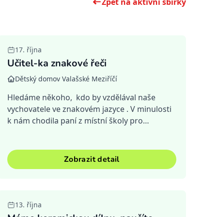
Zpět na aktivní sbírky
Ukončená
17. října
Učitel-ka znakové řeči
Dětský domov Valašské Meziříčí
Hledáme někoho, kdo by vzdělával naše
vychovatele ve znakovém jazyce . V minulosti
k nám chodila paní z místní školy pro
sluchově postižené, ale bohužel z kapacitních
důvodů již nemůže. Tato vzděláva...
Zobrazit detail
Ukončená
13. října