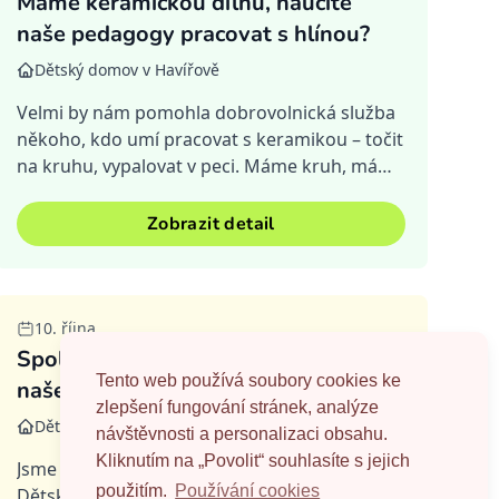
Máme keramickou dílnu, naučíte
naše pedagogy pracovat s hlínou?
Dětský domov v Havířově
Velmi by nám pomohla dobrovolnická služba
někoho, kdo umí pracovat s keramikou – točit
na kruhu, vypalovat v peci. Máme kruh, máme
pec, máme materiál, ale už rok sháníme
někoho, kdo by byl ochoten 2-3...
Zobrazit detail
Splněná
10. října
Společně tvoříme nové místo pro
Tento web používá soubory cookies ke
naše děti
zlepšení fungování stránek, analýze
Dětský domov a základní škola Vizovice
návštěvnosti a personalizaci obsahu.
Kliknutím na „Povolit“ souhlasíte s jejich
Jsme malá místní Základní škola speciální a
použitím.
Používání cookies
Dětský domov ve Vizovicích. Začátek školního