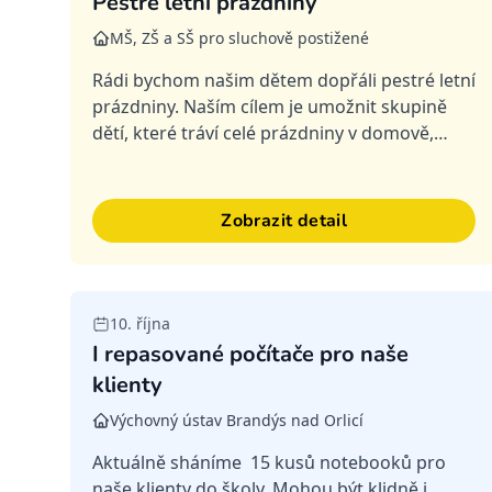
Pestré letní prázdniny
MŠ, ZŠ a SŠ pro sluchově postižené
Rádi bychom našim dětem dopřáli pestré letní
prázdniny. Naším cílem je umožnit skupině
dětí, které tráví celé prázdniny v domově,
prožít týden v přírodě, poznat nová místa,
získat nové zážitky.Abychom...
Zobrazit detail
Splněná
10. října
I repasované počítače pro naše
klienty
Výchovný ústav Brandýs nad Orlicí
Aktuálně sháníme 15 kusů notebooků pro
naše klienty do školy. Mohou být klidně i