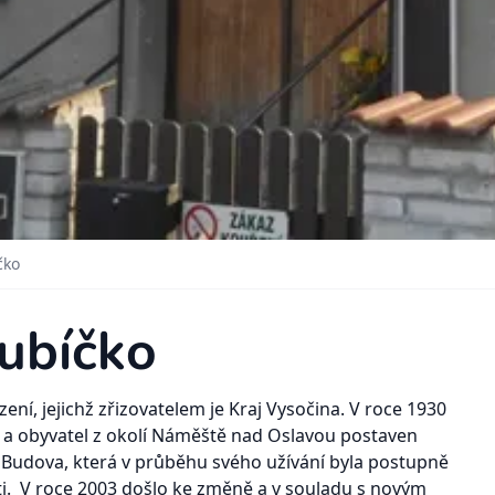
čko
ubíčko
ení, jejichž zřizovatelem je Kraj Vysočina. V roce 1930
l a obyvatel z okolí Náměště nad Oslavou postaven
 Budova, která v průběhu svého užívání byla postupně
i. V roce 2003 došlo ke změně a v souladu s novým