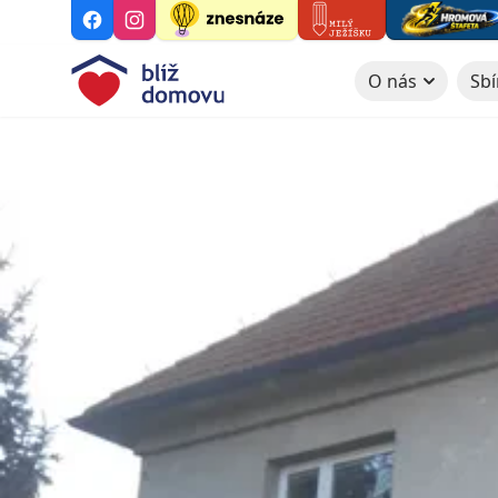
O nás
Sbí