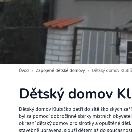
Úvod
Zapojené dětské domovy
Dětský domov Klubí
Dětský domov Kl
Dětský domov Klubíčko patří do sítě školských zaříz
byl za pomocí dobročinné sbírky místních obyvate
okresní dětský domov pro sirotky a opuštěné děti.
stavebně upravena, slouží dětem až do současnost