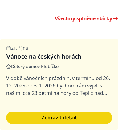
Všechny splněné sbírky
Splněná
21. října
Vánoce na českých horách
Dětský domov Klubíčko
V době vánočních prázdnin, v termínu od 26.
12. 2025 do 3. 1. 2026 bychom rádi vyjeli s
našimi cca 23 dětmi na hory do Teplic nad
Metují. Ubytování, stravování, vleky a
lyžařské vybavení pro děti je f...
Zobrazit detail