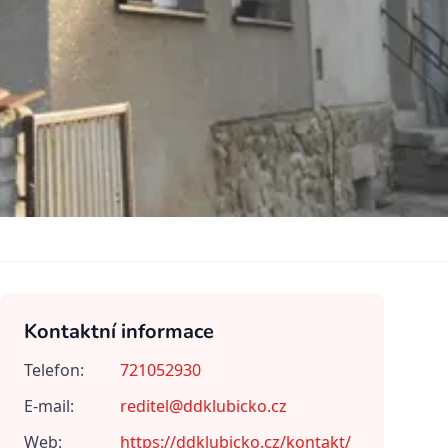
Kontaktní informace
Telefon:
721052930
E-mail:
reditel@ddklubicko.cz
Web:
https://ddklubicko.cz/kontakt/