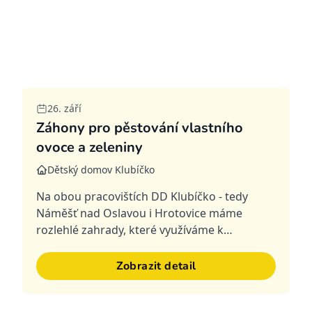
Splněná
26. září
Záhony pro pěstování vlastního
ovoce a zeleniny
Dětský domov Klubíčko
Na obou pracovištích DD Klubíčko - tedy
Náměšť nad Oslavou i Hrotovice máme
rozlehlé zahrady, které využíváme k
sportování, relaxaci, ale i zahradničení.
Dřevěné vyvýšené záhony, které máme téměř
Zobrazit detail
15 l...