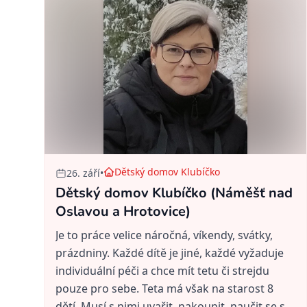
Dětský domov Klubíčko
26. září
•
Dětský domov Klubíčko (Náměšť nad
Oslavou a Hrotovice)
Je to práce velice náročná, víkendy, svátky,
prázdniny. Každé dítě je jiné, každé vyžaduje
individuální péči a chce mít tetu či strejdu
pouze pro sebe. Teta má však na starost 8
dětí. Musí s nimi uvařit, nakoupit, naučit se s