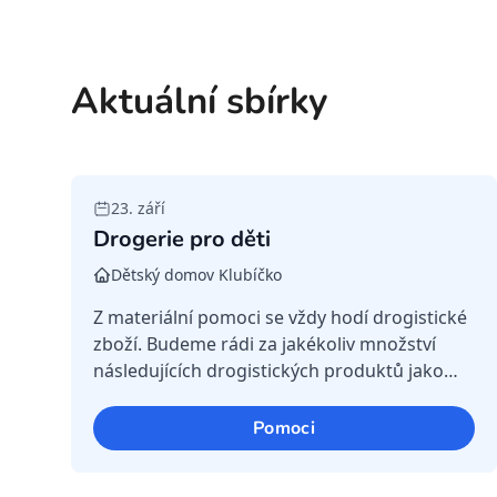
Aktuální sbírky
23. září
Drogerie pro děti
Dětský domov Klubíčko
Z materiální pomoci se vždy hodí drogistické
zboží. Budeme rádi za jakékoliv množství
následujících drogistických produktů jako
jsou: sprchové gely, šampony, zubní pasty
pro děti (pro různé věkové ka...
Pomoci