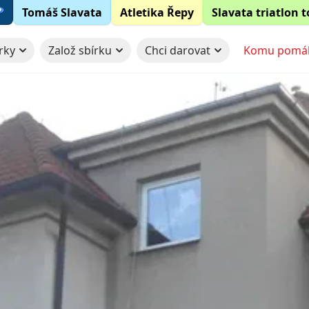
Tomáš Slavata
Atletika Řepy
Slavata triatlon 
rky
Založ sbírku
Chci darovat
Komu pomá