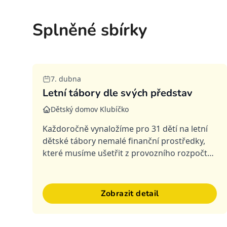
Splněné sbírky
Splněná
7. dubna
Letní tábory dle svých představ
Dětský domov Klubíčko
Každoročně vynaložíme pro 31 dětí na letní
dětské tábory nemalé finanční prostředky,
které musíme ušetřit z provozního rozpočtu.
Letos nás tábory budou stát bezmála 500 tis.
Kč. Ceny táborů prudce ros...
Zobrazit detail