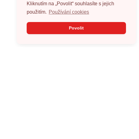
Kliknutím na „Povolit“ souhlasíte s jejich
použitím.
Používání cookies
Povolit
O projektu
Sbírky
Cíl projektu
Přehled sbírek
Jak to funguje
Splněné sbírky