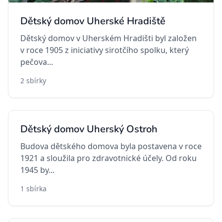
Jiřího z Poděbrad 313, 686 05 Uherské Hradiště
Dětský domov Uherské Hradiště
Dětský domov Polička
Dětský domov v Uherském Hradišti byl založen
Bezručova 1250, 572 01 Polička
v roce 1905 z iniciativy sirotčího spolku, který
pečova...
Dětský domov Tisá
Tisá 280, 403 36 Tisá
2 sbírky
Dětský domov Cheb a Horní Slavkov,
příspěvková organizace
Dětský domov Uherský Ostroh
Goethova 1660/16, 350 02 Cheb
Budova dětského domova byla postavena v roce
Dětský domov Dubá-Deštná, příspěvková
1921 a sloužila pro zdravotnické účely. Od roku
organizace
1945 by...
Deštná 6, 472 01 Doksy
1 sbírka
Dětský domov Mikulov, příspěvková
organizace