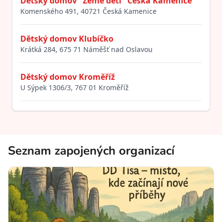
Dětský domov "Země dětí" Česká Kamenice
Komenského 491, 40721 Česká Kamenice
Dětský domov Klubíčko
Krátká 284, 675 71 Náměšť nad Oslavou
Dětský domov Kroměříž
U Sýpek 1306/3, 767 01 Kroměříž
Dětský domov Valašské Meziříčí
Žerotínova 211, 757 01 Valašské Meziříčí
Seznam zapojených organizací
Dětský domov Nové Strašecí
Okružní 647, 271 01 Nové Strašecí
Dětský domov Hodonín u Kunštátu, p. o.
Hodonín u Kunštátu 48, 67971 Hodonín u Kunštátu