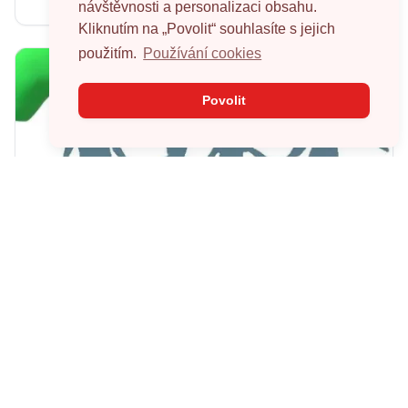
Výchovný ústav Buškovice
návštěvnosti a personalizaci obsahu.
Buškovice 203, 441 01 Podbořany
Kliknutím na „Povolit“ souhlasíte s jejich
použitím.
Používání cookies
Povolit
Dětský domov, Frýdlant, příspěvková
organizace
V našem zařízení v současné době žije 27 dětí ve
věku 7 - 18 let. O děti pečuje celkem 22
zaměstnanc...
0 sbírek