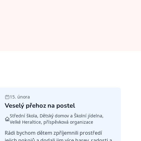
15. února
Veselý přehoz na postel
Střední škola, Dětský domov a Školní jídelna,
Velké Heraltice, příspěvková organizace
Rádi bychom dětem zpříjemnili prostředí
jejich pokojů a dodali jim více barev, radosti a