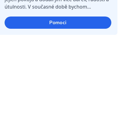
útulnosti. V současné době bychom
potřebovali přehozy na postele nebo deky ve
veselých barvách, které by pomohl...
Pomoci