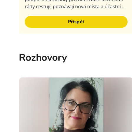
rády cestují, poznávají nová místa a účastní se
výletů, které jim přinášejí radost, nové
zkušenosti i cenné společn...
Přispět
Rozhovory