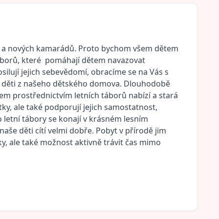
itků a nových kamarádů. Proto bychom všem dětem
 táborů, které pomáhají dětem navazovat
posilují jejich sebevědomí, obracíme se na Vás s
ro děti z našeho dětského domova. Dlouhodobě
m prostřednictvím letních táborů nabízí a stará
itky, ale také podporují jejich samostatnost,
 letní tábory se konají v krásném lesním
še děti cítí velmi dobře. Pobyt v přírodě jim
y, ale také možnost aktivně trávit čas mimo