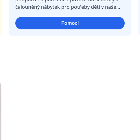
čalouněný nábytek pro potřeby dětí v našem
dětském domově. V našem zařízení se
každodenně staráme o děti, kterým se sn...
Pomoci