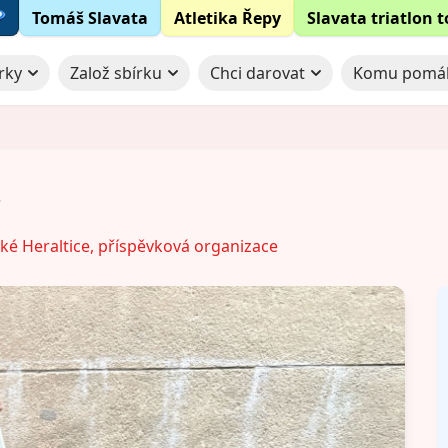
Tomáš Slavata
Atletika Řepy
Slavata triatlon 
rky
Založ sbírku
Chci darovat
Komu pomá
y
lké Heraltice, příspěvková organizace