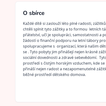
O sbírce
Každé dítě si zaslouží léto plné radosti, záž
chtěli splnit tyto zážitky a to formou letních
přátelství, učí je spolupráci, samostatnosti a 
žádostí o finanční podporu na letní tábory p
spolupracujeme s organizací, která našim děte
se . Tyto pobyty jim přinášejí nejen krásné záž
sociální dovednosti a zdravé sebevědomí. Tyto
prostředí s čistým horským vzduchem, kde se na
přináší nejen radost a nezapomenutelné zážitk
běžné prostředí dětského domova.